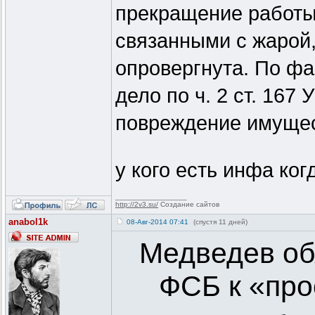
прекращение работы
связанными с жарой
опровергнута. По фа
дело по ч. 2 ст. 16
повреждение имущес
у кого есть инфа ког
_________________
http://2v3.su/
Создание сайтов
anabol1k
08-Авг-2014 07:41
(спустя 11 дней)
Медведев об
ФСБ к «про