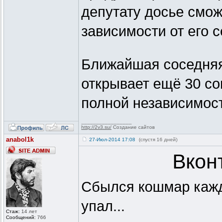
депутату досье смож
зависимости от его с
Ближайшая соседняя
открывает ещё 30 со
полной независимос
_________________
http://2v3.su/
Создание сайтов
anabol1k
27-Июл-2014 17:08
(спустя 16 дней)
Вкон
Сбылся кошмар кажд
упал...
Стаж:
14 лет
Сообщений:
766