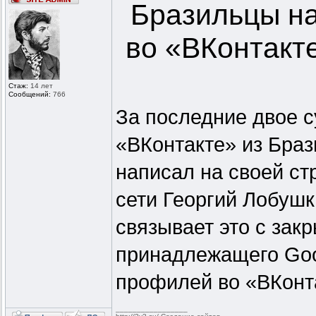
Бразильцы на
во «ВКонтакт
Стаж:
14 лет
Сообщений:
766
За последние двое с
«ВКонтакте» из Браз
написал на своей ст
сети Георгий Лобушк
связывает это с зак
принадлежащего Goo
профилей во «ВКонт
_________________