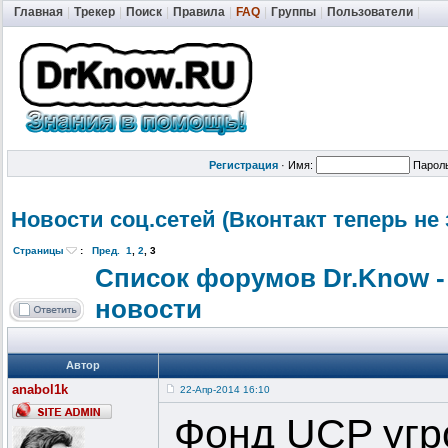
Главная
|
Трекер
|
Поиск
|
Правила
|
FAQ
|
Группы
|
Пользователи
|
Регистрация
·
Имя:
Парол
Новости соц.сетей (Вконтакт теперь не
Страницы
:
Пред.
1
,
2
,
3
Список форумов Dr.Know -
новости
Автор
anabol1k
22-Апр-2014 16:10
Фонд UCP угр