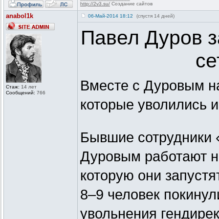
http://2v3.su/
Создание сайтов
anabol1k
06-Май-2014 18:12
(спустя 14 дней)
Павел Дуров з
се
Вместе с Дуровым н
Стаж:
14 лет
Сообщений:
766
которые уволились и
Бывшие сотрудники 
Дуровым работают н
которую они запустя
8–9 человек покинул
увольнения гендирек