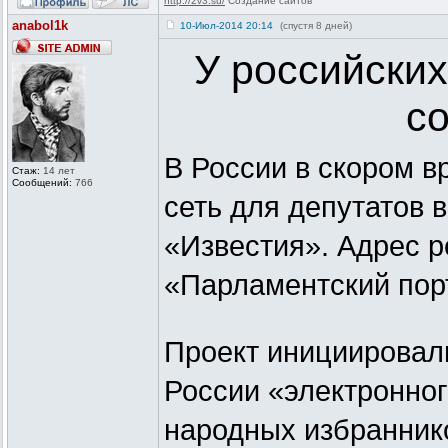
http://2v3.su/
Создание сайтов
anabol1k
10-Июл-2014 20:14
(спустя 8 дней)
У российских
с
В России в скором 
Стаж:
14 лет
Сообщений:
766
сеть для депутатов в
«Известия». Адрес р
«Парламентский порта
Проект инициировали
России «электронно
народных избраннико