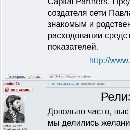
Capital Partners. П
создателя сети Павл
знакомым и родстве
расходовании средс
показателей.
http://www.
_________________
http://2v3.su/
Создание сайтов
anabol1k
07-Мар-2014 13:15
(спустя 20 часов)
Рели
Довольно часто, выс
мы делились желани
Стаж:
14 лет
Сообщений:
766