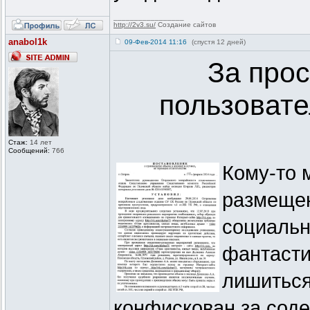
_________________
http://2v3.su/
Создание сайтов
anabol1k
09-Фев-2014 11:16
(спустя 12 дней)
За про
пользовате
Стаж:
14 лет
Сообщений:
766
Кому-то 
размещен
социальн
фантасти
лишиться
конфискован за сод