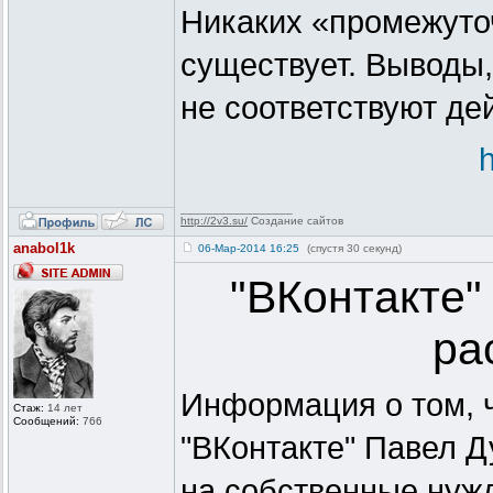
Никаких «промежуточ
существует. Выводы,
не соответствуют де
_________________
http://2v3.su/
Создание сайтов
anabol1k
06-Мар-2014 16:25
(спустя 30 секунд)
"ВКонтакте"
ра
Информация о том, ч
Стаж:
14 лет
Сообщений:
766
"ВКонтакте" Павел Д
на собственные нужд