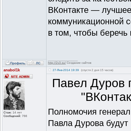
ВКонтакте — лучшее,
коммуникационной сф
в том, чтобы беречь 
_________________
http://2v3.su/
Создание сайтов
anabol1k
27-Янв-2014 19:39
(спустя 2 дня 15 часов)
Павел Дуров 
"ВКонтак
Полномочия генераль
Стаж:
14 лет
Сообщений:
766
Павла Дурова будут