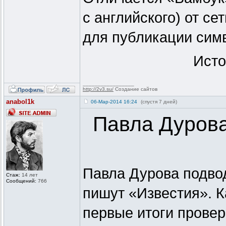
с английского) от се
для публикации симв
Исто
_________________
http://2v3.su/
Создание сайтов
anabol1k
06-Мар-2014 16:24
(спустя 7 дней)
Павла Дурова
Павла Дурова подвод
Стаж:
14 лет
Сообщений:
766
пишут «Известия». К
первые итоги прове