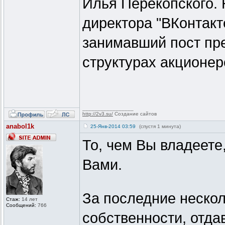
Илья Перекопского. 
директора "ВКонтакт
занимавший пост пр
структурах акционер
_________________
http://2v3.su/
Создание сайтов
anabol1k
25-Янв-2014 03:59
(спустя 1 минута)
То, чем Вы владеете
Вами.
За последние нескол
Стаж:
14 лет
Сообщений:
766
собственности, отда