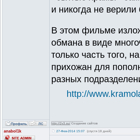
и никогда не верили 
В этом фильме излож
обмана в виде много
только часть того, н
прихожан для попол
разных подразделени
http://www.kramola.
_________________
http://2v3.su/
Создание сайтов
anabol1k
27-Фев-2014 15:07
(спустя 18 дней)