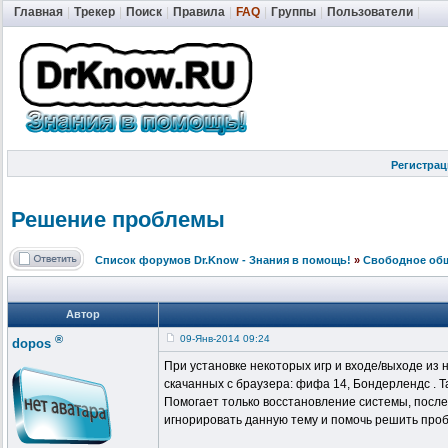
Главная
|
Трекер
|
Поиск
|
Правила
|
FAQ
|
Группы
|
Пользователи
|
Регистрац
Решение проблемы
Список форумов Dr.Know - Знания в помощь!
»
Свободное об
Автор
®
09-Янв-2014 09:24
dopos
При установке некоторых игр и входе/выходе из н
скачанных с браузера: фифа 14,
Бондерлендс
. Т
Помогает только
восстановление
системы, после
игнорировать
данную
тему
и помочь решить проб