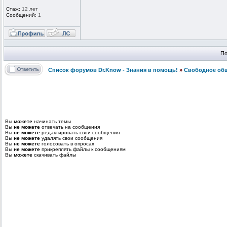
Стаж:
12 лет
Сообщений:
1
По
Список форумов Dr.Know - Знания в помощь!
»
Свободное об
Вы
можете
начинать темы
Вы
не можете
отвечать на сообщения
Вы
не можете
редактировать свои сообщения
Вы
не можете
удалять свои сообщения
Вы
не можете
голосовать в опросах
Вы
не можете
прикреплять файлы к сообщениям
Вы
можете
скачивать файлы