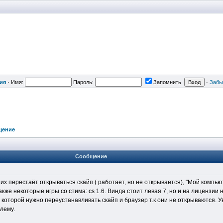
ия
·
Имя:
Пароль:
Запомнить
·
Забы
щение
Сообщение
их перестаёт открываться скайп ( работает, но не открывается), "Мой компью
акже некоторые игры со стима: cs 1.6. Винда стоит левая 7, но и на лицензии 
 которой нужно переустанавливать скайп и браузер т.к они не открываются.
лему.