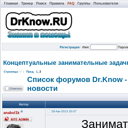
Главная
|
Трекер
|
Поиск
|
Правила
|
FAQ
|
Группы
|
Пользователи
|
Регистрация
·
Имя:
Парол
Концептуальн
ые занимательны
е задач
Страницы
:
Пред.
1
,
2
Список форумов Dr.Know -
новости
Автор
®
29-Авг-2013 20:07
anabol1k
Занимат