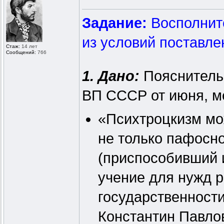
Задание:
Восполните
из условий поставле
Стаж:
14 лет
Сообщений:
766
1. Дано:
Пояснительн
ВП СССР от июня, ме
«Психтроцкизм мо
не только пафосн
(приспособивший 
учение для нужд 
государственности
Константин Павло