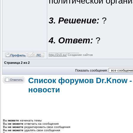
политической органи
3. Решение:
?
4. Ответ:
?
_________________
http://2v3.su/
Создание сайтов
Страница
2
из
2
Показать сообщения:
Список форумов Dr.Know -
новости
Вы
можете
начинать темы
Вы
не можете
отвечать на сообщения
Вы
не можете
редактировать свои сообщения
Вы
не можете
удалять свои сообщения