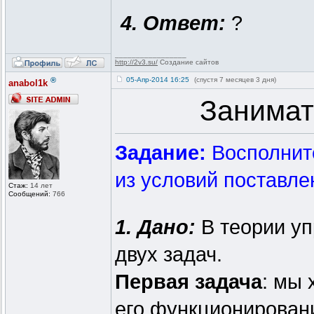
4. Ответ:
?
_________________
http://2v3.su/
Создание сайтов
®
05-Апр-2014 16:25
(спустя 7 месяцев 3 дня)
anabol1k
Занимат
Задание:
Восполните
из условий поставле
Стаж:
14 лет
Сообщений:
766
1. Дано:
В теории уп
двух задач.
Первая задача
: мы 
его функционирован