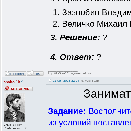
1. Зазнобин Влади
2. Величко Михаил 
3. Решение:
?
4. Ответ:
?
_________________
http://2v3.su/
Создание сайтов
®
01-Сен-2013 22:54
(спустя 3 дня)
anabol1k
Занимат
Задание:
Восполните
из условий поставле
Стаж:
14 лет
Сообщений:
766