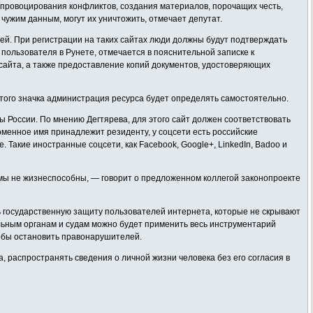
провоцирования конфликтов, создания материалов, порочащих честь,
чужим данным, могут их уничтожить, отмечает депутат.
. При регистрации на таких сайтах люди должны будут подтверждать
ользователя в Рунете, отмечается в пояснительной записке к
сайта, а также предоставление копий документов, удостоверяющих
ого значка администрация ресурса будет определять самостоятельно.
 России. По мнению Дегтярева, для этого сайт должен соответствовать
оменное имя принадлежит резиденту, у соцсети есть российские
 Такие иностранные соцсети, как Facebook, Google+, LinkedIn, Badoo и
змы не жизнеспособны, — говорит о предложенном коллегой законопроекте
ь государственную защиту пользователей интернета, которые не скрывают
ельным органам и судам можно будет применить весь инструментарий
тобы остановить правонарушителей.
 распространять сведения о личной жизни человека без его согласия в