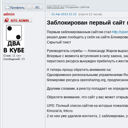
_________________
http://2v3.su/
Создание сайтов
admin
21-Авг-2013 21:12
(спустя 12 часов)
Заблокирован первый сайт 
Первым заблокированным сайтом стал
http://ope
решил даже сообщить у себя на сайте.Блокиров
Скрытый текст
Руководитель службы — Александр Жаров вырази
Стаж:
11 лет
Впервые с момента вступления в силу закона, з
Сообщений:
25
пиратского ресурса вынужден прибегнуть к жестк
А теперь прошу обратить внимание на:
Одновременно региональными управлениями Рос
блокировке ресурса opensharing.org, предписан
Другими словами, в реестр попадает не определе
Обратите внимание, что сайт у вас может открыв
UPD: Полный список сайтов на которые пожаловалис
Kinozal.tv, Intv.ru.
2 из них уже удалили контента, 1 заблокирован, 