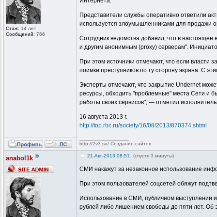
Интернета.
Представители службы оперативно ответили акти
используется злоумышленниками для продажи ор
Стаж:
14 лет
Сообщений:
766
Сотрудник ведомства добавил, что в настоящее 
и другим анонимным (proxy) серверам". Инициат
При этом источники отмечают, что если власти 
поимки преступников по ту сторону экрана. С эт
Эксперты отмечают, что закрытие Undernet мож
ресурсы, обходить "проблемные" места Сети и бы
работы своих сервисов", — отметил исполнител
16 августа 2013 г.
http://top.rbc.ru/society/16/08/2013/870374.shtml
_________________
http://2v3.su/
Создание сайтов
®
21-Авг-2013 08:51
(спустя 3 минуты)
anabol1k
СМИ накажут за незаконное использование инф
При этом пользователей соцсетей обяжут подтв
Использование в СМИ, публичном выступлении ил
рублей либо лишением свободы до пяти лет. Об э