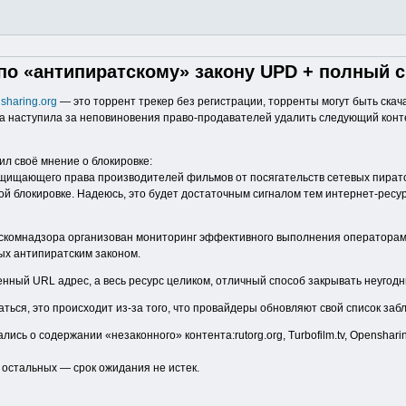
по «антипиратскому» закону UPD + полный с
nsharing.org
— это торрент трекер без регистрации, торренты могут быть скач
ка наступила за неповиновения право-продавателей удалить следующий конт
л своё мнение о блокировке:
ащищающего права производителей фильмов от посягательств сетевых пирато
ой блокировке. Надеюсь, это будет достаточным сигналом тем интернет-ресур
комнадзора организован мониторинг эффективного выполнения операторами
ных антипиратским законом.
нный URL адрес, а весь ресурс целиком, отличный способ закрывать неугодн
аться, это происходит из-за того, что провайдеры обновляют свой список заб
ь о содержании «незаконного» контента:rutorg.org, Turbofilm.tv, Opensharing.or
у остальных — срок ожидания не истек.