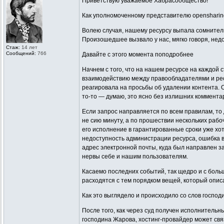
Приветствую уважаемое Хабрасообщество!
Как уполномоченному представителю opensharin
Волею случая, нашему ресурсу выпала сомнитель
Произошедшее вызвало у нас, мягко говоря, недо
Стаж:
14 лет
Сообщений:
766
Давайте с этого момента поподробнее
Начнем с того, что на нашем ресурсе на каждой
взаимодействию между правообладателями и ресу
реагировала на просьбы об удалении контента. О
то-то — думаю, это ясно без излишних комментар
Если запрос направляется по всем правилам, то 
не сию минуту, а по прошествии нескольких рабо
его исполнение в гарантированные сроки уже хот
недоступность администрации ресурса, ошибка в
адрес электронной почты, куда был направлен за
нервы себе и нашим пользователям.
Касаемо последних событий, так щедро и с боль
расходятся с тем порядком вещей, который описа
Как это выглядело и происходило со слов госпо
После того, как через суд получен исполнительн
господина Жарова, хостинг-провайдер может свя