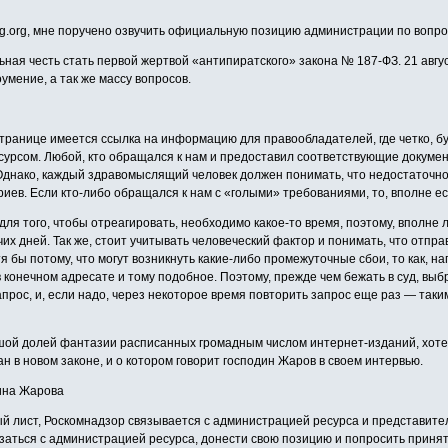
g.org, мне поручено озвучить официальную позицию администрации по вопро
ная честь стать первой жертвой «антипиратского» закона № 187-ФЗ. 21 авгу
умение, а так же массу вопросов.
 странице имеется ссылка на информацию для правообладателей, где четко, б
рсом. Любой, кто обращался к нам и предоставил соответствующие документ
днако, каждый здравомыслящий человек должен понимать, что недостаточно пр
иев. Если кто-либо обращался к нам с «голыми» требованиями, то, вполне ес
для того, чтобы отреагировать, необходимо какое-то время, поэтому, вполне
чих дней. Так же, стоит учитывать человеческий фактор и понимать, что отпр
я бы потому, что могут возникнуть какие-либо промежуточные сбои, то как, н
 конечном адресате и тому подобное. Поэтому, прежде чем бежать в суд, выб
прос, и, если надо, через некоторое время повторить запрос еще раз — так
шой долей фантазии расписанных громадным числом интернет-изданий, хотело
н в новом законе, и о котором говорит господин Жаров в своем интервью.
дина Жарова
ый лист, Роскомнадзор связывается с администрацией ресурса и представителя
заться с администрацией ресурса, донести свою позицию и попросить принят