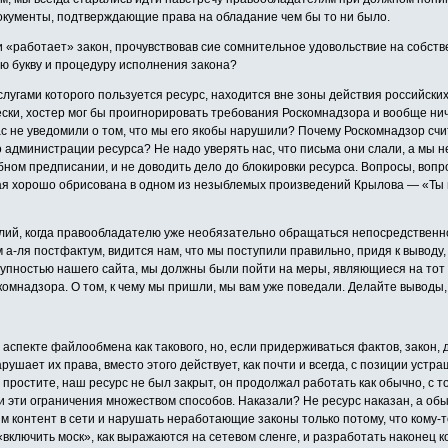
 документы, подтверждающие права на обладание чем бы то ни было.
ти «работает» закон, прочувствовав сие сомнительное удовольствие на собств
мую букву и процедуру исполнения закона?
, услугами которого пользуется ресурс, находится вне зоны действия российск
ески, хостер мог бы проигнорировать требования Роскомнадзора и вообще нич
нас не уведомили о том, что мы его якобы нарушили? Почему Роскомнадзор с
администрации ресурса? Не надо уверять нас, что письма они слали, а мы н
ом предписании, и не доводить дело до блокировки ресурса. Вопросы, вопро
ая хорошо обрисована в одном из незыблемых произведений Крылова — «Ты ви
лий, когда правообладателю уже необязательно обращаться непосредственно
 а-ля постфактум, видится нам, что мы поступили правильно, придя к выводу
тупностью нашего сайта, мы должны были пойти на меры, являющиеся на тот 
омнадзора. О том, к чему мы пришли, мы вам уже поведали. Делайте выводы,
 аспекте файлообмена как такового, но, если придерживаться фактов, зако
нарушает их права, вместо этого действует, как почти и всегда, с позиции у
ростите, наш ресурс не был закрыт, он продолжал работать как обычно, с т
ти эти ограничения множеством способов. Наказали? Не ресурс наказан, а о
 контент в сети и нарушать неработающие законы только потому, что кому-
ключить моск», как выражаются на сетевом сленге, и разработать наконец к