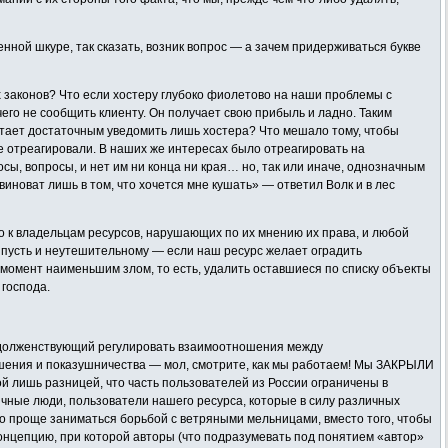
енной шкуре, так сказать, возник вопрос — а зачем придерживаться букве
их законов? Что если хостеру глубоко фиолетово на наши проблемы с
его не сообщить клиенту. Он получает свою прибыль и ладно. Таким
читает достаточным уведомить лишь хостера? Что мешало тому, чтобы
е отреагировали. В наших же интересах было отреагировать на
сы, вопросы, и нет им ни конца ни края… но, так или иначе, однозначным
новат лишь в том, что хочется мне кушать» — ответил Волк и в лес
 к владельцам ресурсов, нарушающих по их мнению их права, и любой
, пусть и неутешительному — если наш ресурс желает оградить
момент наименьшим злом, то есть, удалить оставшиеся по списку объекты
 господа.
н, долженствующий регулировать взаимоотношения между
страшения и показушничества — мол, смотрите, как мы работаем! Мы ЗАКРЫЛИ
ой лишь разницей, что часть пользователей из России ограничены в
бычные люди, пользователи нашего ресурса, которые в силу различных
то проще заниматься борьбой с ветряными мельницами, вместо того, чтобы
онцепцию, при которой авторы (что подразумевать под понятием «автор»