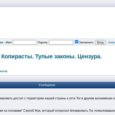
ия
·
Имя:
Пароль:
Запомнить
·
Забы
 Копирасты. Тупые законы. Цензура.
вости
Сообщение
ировать доступ с территории нашей страны к сети Tor и другим анонимным с
и за головами" Сергей Жук, который попросил блокировать Tor, пожаловавши