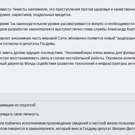
висту. Чекисты напомнили, что преступления против здоровья и нравственно
ужия, наркотиков, поддельных кредиток.
время "на законодательном уровне рассматривается вопрос о необходимости б
ором разработки законопроекта выступил лично глава службы Александр Бор
закроют анонимную часть мировой Сети, мгновенно появится новый "андеграун
им согласны и депутаты Госдумы.
ет иметь далеко идущие последствия. "Анонимайзеры очень важны для функц
стро восстанавливать связь в случае нестабильной работы. Огромное количес
ьный директор Фонда содействия развитию технологий и инфраструктуры инт
ормации из соцсетей
ерждать свою личность
и публично исполняемом произведении сведений о частной жизни пользовате
том говорится в законопроекте, который внес в Госдуму депутат Михаил Дегт