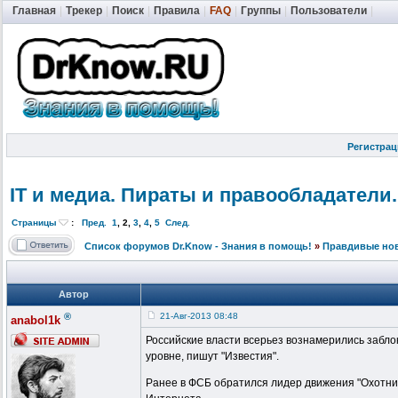
Главная
|
Трекер
|
Поиск
|
Правила
|
FAQ
|
Группы
|
Пользователи
|
Регистрац
IT и медиа. Пираты и правообладат
ели.
Страницы
:
Пред.
1
,
2
,
3
,
4
,
5
След.
Список форумов Dr.Know - Знания в помощь!
»
Правдивые но
Автор
®
21-Авг-2013 08:48
anabol1k
Российские власти всерьез вознамерились заблок
уровне, пишут "Известия".
Ранее в ФСБ обратился лидер движения "Охотник