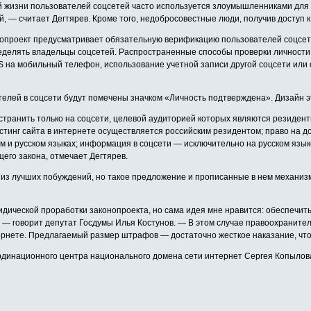
жизни пользователей соцсетей часто используется злоумышленниками для 
 — считает Дегтярев. Кроме того, недобросовестные люди, получив доступ к 
проект предусматривает обязательную верификацию пользователей соцсетей
делять владельцы соцсетей. Распространенные способы проверки личности п
S на мобильный телефон, использование учетной записи другой соцсети или 
лей в соцсети будут помечены значком «Личность подтверждена». Дизайн эт
транить только на соцсети, целевой аудиторией которых являются резиденты
стинг сайта в интернете осуществляется российским резидентом; право на д
м и русском языках; информация в соцсети — исключительно на русском языке.
его закона, отмечает Дегтярев.
т из лучших побуждений, но такое предложение и прописанные в нем механи
идической проработки законопроекта, но сама идея мне нравится: обеспечит
и, — говорит депутат Госдумы Илья Костунов. — В этом случае правоохранит
нтернете. Предлагаемый размер штрафов — достаточно жесткое наказание, ч
динационного центра национального домена сети интернет Сергея Копылова,