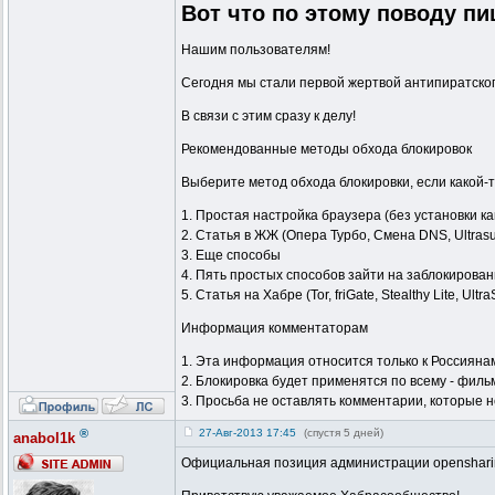
Вот что по этому поводу п
Нашим пользователям!
Сегодня мы стали первой жертвой антипиратског
В связи с этим сразу к делу!
Рекомендованные методы обхода блокировок
Выберите метод обхода блокировки, если какой-т
1. Простая настройка браузера (без установки к
2. Статья в ЖЖ (Опера Турбо, Смена DNS, Ultrasur
3. Еще способы
4. Пять простых способов зайти на заблокированные
5. Статья на Хабре (Tor, friGate, Stealthy Lite, Ultra
Информация комментаторам
1. Эта информация относится только к Россиянам
2. Блокировка будет применятся по всему - фил
3. Просьба не оставлять комментарии, которые н
®
27-Авг-2013 17:45
(спустя 5 дней)
anabol1k
Официальная позиция администрации opensharin