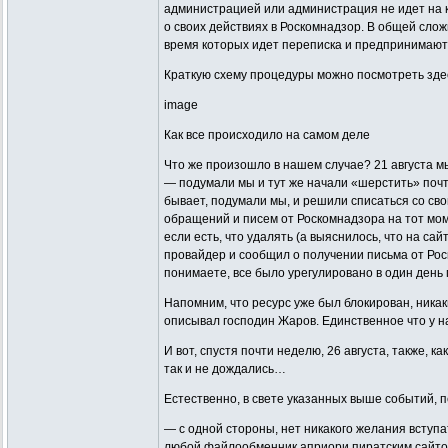
администрацией или администрация не идет на к
о своих действиях в Роскомнадзор. В общей слож
время которых идет переписка и предпринимаютс
Краткую схему процедуры можно посмотреть зде
image
Как все происходило на самом деле
Что же произошло в нашем случае? 21 августа м
— подумали мы и тут же начали «шерстить» почт
бывает, подумали мы, и решили списаться со сво
обращений и писем от Роскомнадзора на тот мом
если есть, что удалять (а выяснилось, что на са
провайдер и сообщил о получении письма от Роск
понимаете, все было урегулировано в один день 
Напомним, что ресурс уже был блокирован, никак
описывал господин Жаров. Единственное что у н
И вот, спустя почти неделю, 26 августа, также, 
так и не дождались…
Естественно, в свете указанных выше событий, 
— с одной стороны, нет никакого желания вступ
любой файлообменник априори пиратским сайтом,