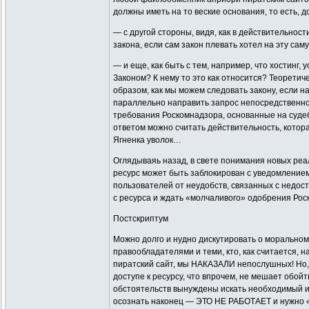
должны иметь на то веские основания, то есть,
— с другой стороны, видя, как в действительнос
закона, если сам закон плевать хотел на эту са
— и еще, как быть с тем, например, что хостинг
Законом? К нему то это как относится? Теоретич
образом, как мы можем следовать закону, если 
параллельно направить запрос непосредственно 
требования Роскомнадзора, основанные на судебн
ответом можно считать действительность, котор
Ягненка уволок…
Оглядываяь назад, в свете понимания новых реа
ресурс может быть заблокирован с уведомлением
пользователей от неудобств, связанных с недос
с ресурса и ждать «молчаливого» одобрения Роск
Постскриптум
Можно долго и нудно дискутировать о моральном
правообладателями и теми, кто, как считается, 
пиратский сайт, мы НАКАЗАЛИ непослушных! Но, п
доступе к ресурсу, что впрочем, не мешает обой
обстоятельств вынуждены искать необходимый им
осознать наконец — ЭТО НЕ РАБОТАЕТ и нужно «в