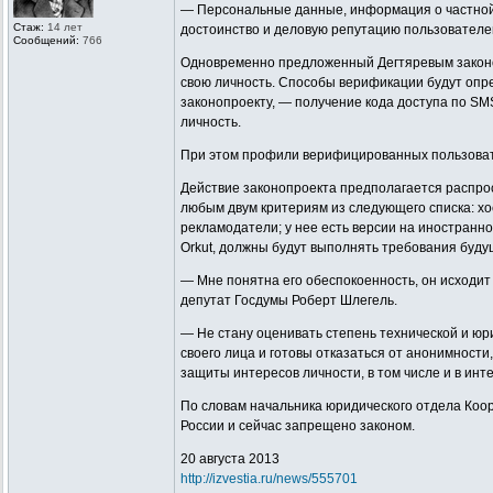
— Персональные данные, информация о частной 
Стаж:
14 лет
достоинство и деловую репутацию пользователей,
Сообщений:
766
Одновременно предложенный Дегтяревым законо
свою личность. Способы верификации будут опре
законопроекту, — получение кода доступа по SM
личность.
При этом профили верифицированных пользовате
Действие законопроекта предполагается распрос
любым двум критериям из следующего списка: хо
рекламодатели; у нее есть версии на иностранно
Orkut, должны будут выполнять требования будущ
— Мне понятна его обеспокоенность, он исходи
депутат Госдумы Роберт Шлегель.
— Не стану оценивать степень технической и юр
своего лица и готовы отказаться от анонимност
защиты интересов личности, в том числе и в и
По словам начальника юридического отдела Коор
России и сейчас запрещено законом.
20 августа 2013
http://izvestia.ru/news/555701