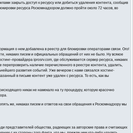
илами закрыть доступ к ресурсу или добиться удаления контента, сообщив
локировки ресурса Роскомнадзором должно пройти около 72 часов, во
ормация о нем добавлена в реестр для блокировки операторами связи. Ого!
те, никаких писем и официальных обращений от них не было. Ну всякое
стинг–провайдера iprosrv.com, где обслуживается сервер ресурса, никаких
е перепроверить наличие перечисленного в реестре контента, удалить,
льнейшего развития событий. Уже вечером с нами связался хостинг-
занный в письме контент уже удален с ресурса. То есть, как вы
роисходящего никак не намекало на ту процедуру, которую красочно
ора.
И опять же, никаках писем и ответов на свои обращения к Роскомнадзору мы
среди представителей общества, радеющих за авторские права и считающих
ии с их стороны того факта, что мы, прежде чем что-либо удалять,