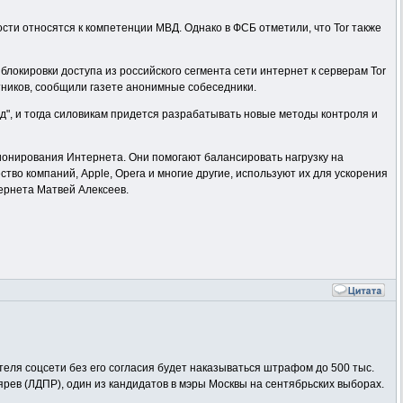
сти относятся к компетенции МВД. Однако в ФСБ отметили, что Tor также
локировки доступа из российского сегмента сети интернет к серверам Tor
тников, сообщили газете анонимные собеседники.
д", и тогда силовикам придется разрабатывать новые методы контроля и
ионирования Интернета. Они помогают балансировать нагрузку на
тво компаний, Apple, Opera и многие другие, используют их для ускорения
ернета Матвей Алексеев.
ля соцсети без его согласия будет наказываться штрафом до 500 тыс.
ярев (ЛДПР), один из кандидатов в мэры Москвы на сентябрьских выборах.