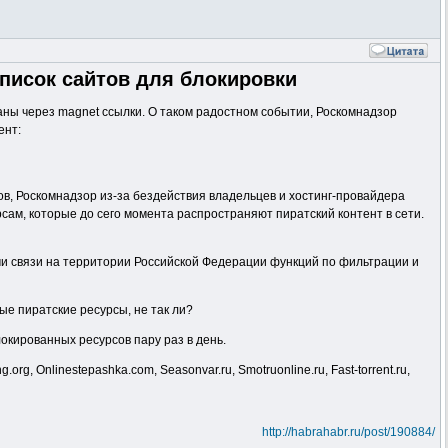
писок сайтов для блокировки
аны через magnet ссылки. О таком радостном событии, Роскомнадзор
ент:
в, Роскомнадзор из-за бездействия владельцев и хостинг-провайдера
сам, которые до сего момента распространяют пиратский контент в сети.
 связи на территории Российской Федерации функций по фильтрации и
ые пиратские ресурсы, не так ли?
локированных ресурсов пару раз в день.
g, Onlinestepashka.com, Seasonvar.ru, Smotruonline.ru, Fast-torrent.ru,
http://habrahabr.ru/post/190884/