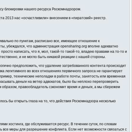
су блокировки нашего ресурса Роскомнадзором.
ста 2013 нас «осчастливили» внесением в «пиратский» реестр.
уквально по пунктам, расписано все, имеющее отношение к
ы, убеждался, что администрация opensharing.org вполне адекватно
осто написать, что я, мол, такой-то такой-то, владею правами на то-то и
тественно, и не могло быть никакой реакции с нашей стороны.
 логично предположить, что удаление затребованного контента происходит
авка легитимного во всех отношениях первичного запроса не гарантирует
апример, технические неполадки в работе почты, занятость или временная
расывать деньги на ветер адвокатов, было бы неплохо перепроверить
им образом, правообладатель сэкономит время и деньги, а мы сбережем
сь бы открыть глаза на то, что действия Роскомнадзора несколько
ми хостинга, где обслуживается ресурс. В течении суток, по словам
ь все меры для разрешение конфликта. Если нет возможности связаться с