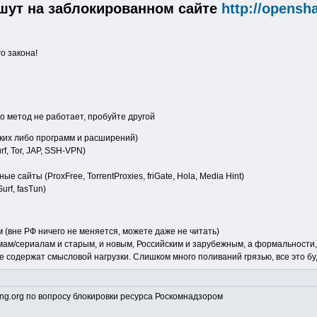
ишут на заблокированном сайте
http://opensh
о закона!
о метод не работает, пробуйте другой
аких либо программ и расширений)
f, Tor, JAP, SSH-VPN)
 сайты (ProxFree, TorrentProxies, friGate, Hola, Media Hint)
Surf, fasTun)
 (вне РФ ничего не меняется, можете даже не читать)
ьмам/сериалам и старым, и новым, Российским и зарубежным, а формальности,
е содержат смысловой нагрузки. Слишком много поливаний грязью, все это б
g.org по вопросу блокировки ресурса Роскомнадзором