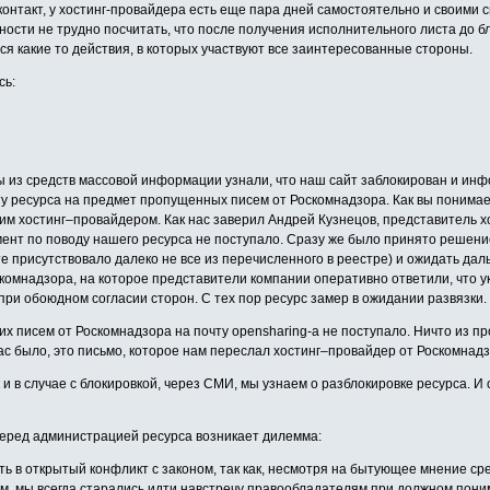
онтакт, у хостинг-провайдера есть еще пара дней самостоятельно и своими с
ности не трудно посчитать, что после получения исполнительного листа до б
я какие то действия, в которых участвуют все заинтересованные стороны.
сь:
ы из средств массовой информации узнали, что наш сайт заблокирован и инф
у ресурса на предмет пропущенных писем от Роскомнадзора. Как вы понимае
им хостинг–провайдером. Как нас заверил Андрей Кузнецов, представитель хо
ент по поводу нашего ресурса не поступало. Сразу же было принято решени
йте присутствовало далеко не все из перечисленного в реестре) и ожидать да
омнадзора, на которое представители компании оперативно ответили, что ука
при обоюдном согласии сторон. С тех пор ресурс замер в ожидании развязки.
их писем от Роскомнадзора на почту opensharing-а не поступало. Ничто из п
ас было, это письмо, которое нам переслал хостинг–провайдер от Роскомнадз
как и в случае с блокировкой, через СМИ, мы узнаем о разблокировке ресурса. 
перед администрацией ресурса возникает дилемма:
ать в открытый конфликт с законом, так как, несмотря на бытующее мнение 
 мы всегда старались идти навстречу правообладателям при должном пониман