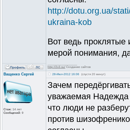
http://dotu.org.ua/stat
ukraina-kob
Вот ведь проклятые 
мерой понимания, д
_________________
http://2v3.su/
Создание сайтов
Ващенко Сергей
28-Июл-2012 16:06
(спустя 20 минут)
Зачем передёргивать
уважаемая Надежда 
что люди не разберу
Стаж:
14 лет
Сообщений:
9
против шизофренико