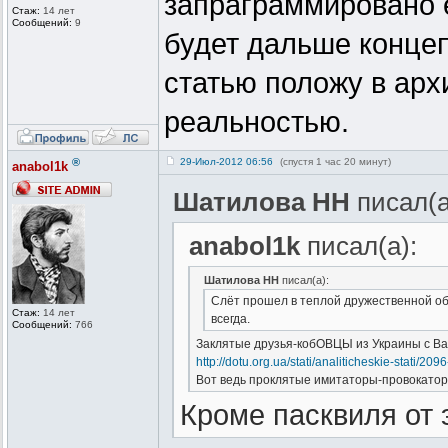
запраграммировано е
Стаж:
14 лет
Сообщений:
9
будет дальше концеп
статью положу в арх
реальностью.
®
29-Июл-2012 06:56
(спустя 1 час 20 минут)
anabol1k
Шатилова НН
писал(а
anabol1k
писал(а):
Шатилова НН
писал(а):
Слёт прошел в теплой дружественной обс
Стаж:
14 лет
всегда.
Сообщений:
766
Заклятые друзья-кобОВЦЫ из Украины с Ва
http://dotu.org.ua/stati/analiticheskie-stati/20
Вот ведь проклятые имитаторы-провокатор
Кроме пасквиля от 