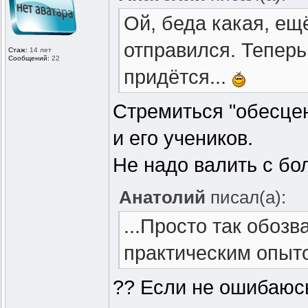
Ой, беда какая, ещ
отправился. Тепер
Стаж:
14 лет
Сообщений:
22
придётся...
Стремиться "обесцен
и его учеников.
Не надо валить с бо
Анатолий
писал(а):
...Просто так обоз
практическим опыт
?? Если не ошибаюсь