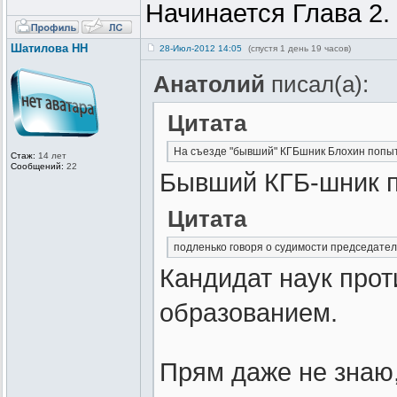
Начинается Глава 2.
Шатилова НН
28-Июл-2012 14:05
(спустя 1 день 19 часов)
Анатолий
писал(а):
Цитата
На съезде "бывший" КГБшник Блохин попыт
Стаж:
14 лет
Сообщений:
22
Бывший КГБ-шник п
Цитата
подленько говоря о судимости председателя
Кандидат наук прот
образованием.
Прям даже не знаю,