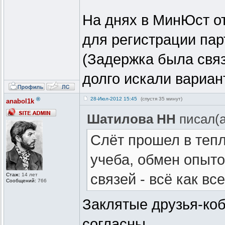
На днях в МинЮст о
для регистрации пар
(Задержка была связ
долго искали вариан
®
28-Июл-2012 15:45
(спустя 35 минут)
anabol1k
Шатилова НН
писал(а
Слёт прошел в теп
учеба, обмен опыто
связей - всё как все
Стаж:
14 лет
Сообщений:
766
Заклятые друзья-ко
согласны.