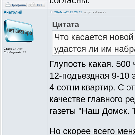
согласны.
Анатолий
28-Июл-2012 20:42
(спустя 4 часа)
Цитата
Что касается новой
удастся ли им набр
Стаж:
14 лет
Сообщений:
32
Глупость какая. 500 
12-подъездная 9-10 
4 сотни квартир. С э
качестве главного р
газеты "Наш Домск. 
Но скорее всего мен