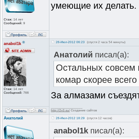
умеющие их делать.
Стаж:
14 лет
Сообщений:
9
®
26-Июл-2012 06:23
(спустя 2 часа 54 минуты)
anabol1k
Анатолий
писал(а):
Остальных совсем н
комар скорее всего 
Стаж:
14 лет
За алмазами съездят
Сообщений:
766
_________________
http://2v3.su/
Создание сайтов
Анатолий
26-Июл-2012 18:29
(спустя 12 часов)
anabol1k
писал(а):