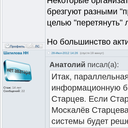
Некоторые организат
брезгуют разными "
целью "перетянуть" 
Но большинство акти
Шатилова НН
28-Июл-2012 14:26
(спустя 19 минут)
Анатолий
писал(а):
Итак, параллельная
информационную би
Стаж:
14 лет
Сообщений:
22
Старцев. Если Ста
Москалёв Старцева,
системы будет реш