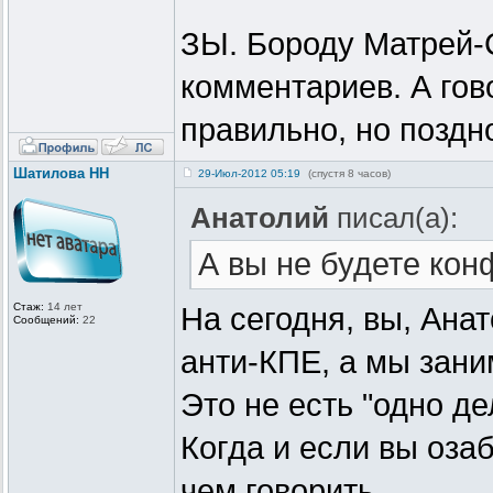
ЗЫ. Бороду Матрей-
комментариев. А гово
правильно, но поздно
Шатилова НН
29-Июл-2012 05:19
(спустя 8 часов)
Анатолий
писал(а):
А вы не будете кон
Стаж:
14 лет
На сегодня, вы, Ана
Сообщений:
22
анти-КПЕ, а мы зан
Это не есть "одно де
Когда и если вы оза
чем говорить.