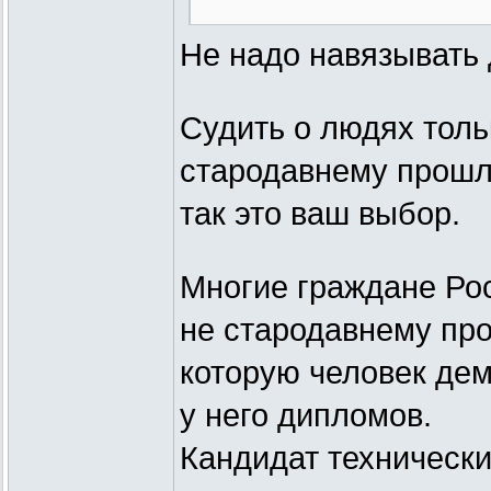
А ведь игра только
Не надо навязывать 
умеют думать. Умею
Судить о людях толь
Почему ты поддерж
стародавнему прошло
образования Моска
так это ваш выбор.
Блохина (о том, чт
Многие граждане Рос
только из поста Ша
не стародавнему про
Каждому члену КПЕ
которую человек дем
на этот вопрос.
у него дипломов.
Кандидат технически
Каждому члену КПЕ 