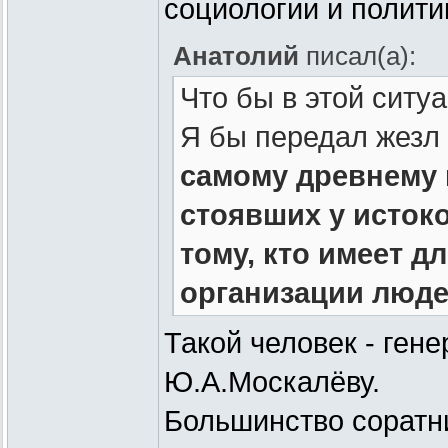
социологии и политик
другим людям. На э
Анатолий
писал(а):
телекамерами журн
Что бы в этой ситу
Я бы передал жез
самому древнему 
стоявших у исток
тому, кто имеет 
организации люде
Такой человек - гене
Ю.А.Москалёву.
Большинство соратн