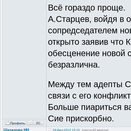
Всё гораздо проще.
А.Старцев, войдя в о
сопредседателем нов
открыто заявив что 
обесценение новой с
безразлична.
Между тем адепты С
связи с его конфлик
Больше пиариться в
Сие прискорбно.
Шатилова НН
28-Июл-2012 15:10
(спустя 43 минуты)