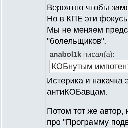
Вероятно чтобы заме
Но в КПЕ эти фокусы
Мы не меняем предс
"болельщиков".
anabol1k
писал(а):
КОБнутым импотент
Истерика и накачка э
антиКОБавцам.
Потом тот же автор, 
про "Программу подв