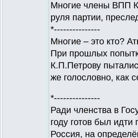
Многие члены ВПП К
избираются их руко
руля партии, пресле
*---------------
6. При необходимо
Многие – это кто? Ат
регионального отд
При прошлых попытк
регионального сове
К.П.Петрову пыталис
[B]ВАЖНО:
же голословно, как с
процедуры регистра
*---------------
регионах продолжае
Ради членства в Гос
Пока не закончится
году готов был идти
(по п.6 включительн
Россия, на определё