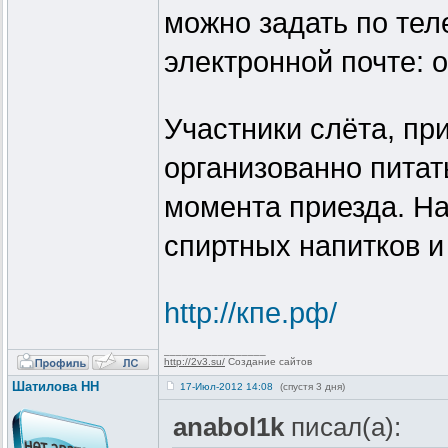
можно задать по тел
электронной почте: 
Участники слёта, пр
организованно питат
момента приезда. На
спиртных напитков и
http://кпе.рф/
_________________
http://2v3.su/
Создание сайтов
Шатилова НН
17-Июл-2012 14:08
(спустя 3 дня)
anabol1k
писал(а):