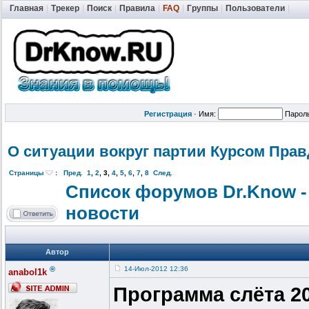
Главная
|
Трекер
|
Поиск
|
Правила
|
FAQ
|
Группы
|
Пользователи
|
Регистрация
·
Имя:
Парол
О ситуации вокруг партии Курсом Пра
Страницы
:
Пред.
1
,
2
,
3
,
4
,
5
,
6
,
7
,
8
След.
Список форумов Dr.Know -
новости
Автор
®
14-Июл-2012 12:36
anabol1k
Программа слёта 2