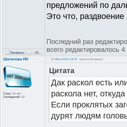
предложений по дал
Это что, раздвоение
Последний раз редактиро
всего редактировалось 4 
Шатилова НН
17-Июл-2012 14:37
(спустя 29 минут)
Цитата
Дак раскол есть ил
раскола нет, откуда
Стаж:
14 лет
Сообщений:
22
Если проклятых заг
дурят людям головы