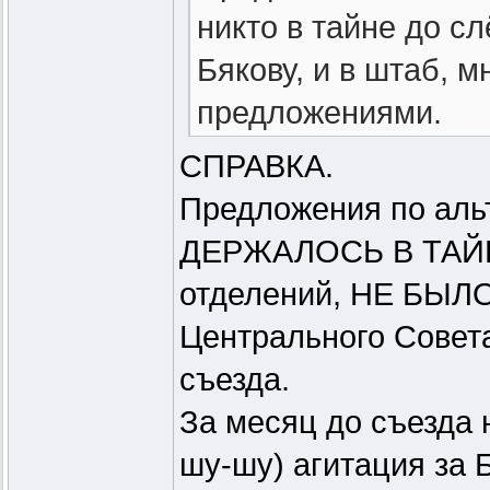
никто в тайне до сл
Бякову, и в штаб, 
предложениями.
СПРАВКА.
Говорящая голова н
Предложения по аль
последний момент и
ДЕРЖАЛОСЬ В ТАЙНЕ
если прослушать ау
отделений, НЕ БЫЛО
где прямым тексто
Центрального Совета
высылали предложен
съезда.
с Москалёва и КО 
За месяц до съезда 
в списки.
шу-шу) агитация за 