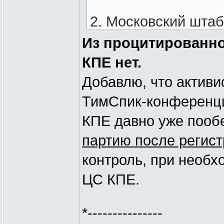
2. Московский штаб
регионов, перепров
Из процитированног
КПЕ нет.
3. Как только МинЮ
Добавлю, что активи
- после этого буде
ТимСпик-конференци
отделения.
КПЕ давно уже пооб
партию после регис
[B]4. После регист
контроль, при необх
региональный совет
ЦС КПЕ.
актив.[/B]
*---------------
5. После этого фор