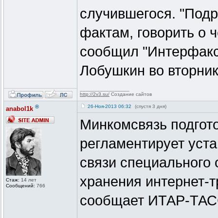
случившегося. "Под
фактам, говорить о ч
сообщил "Интерфаксу
Лобушкин во вторник
_________________
http://2v3.su/
Создание сайтов
®
26-Ноя-2013 06:32
(спустя 3 дня)
anabol1k
Минкомсвязь подгото
регламентирует уста
связи специального 
хранения интернет-т
Стаж:
14 лет
Сообщений:
766
сообщает ИТАР-ТАС