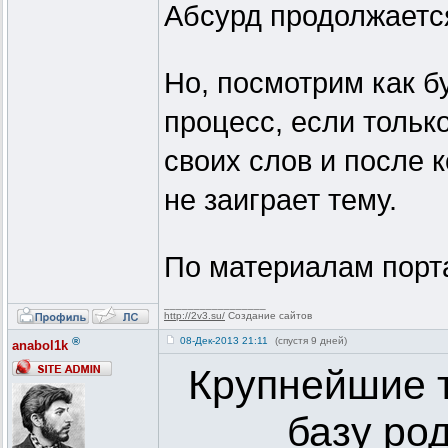
Абсурд продолжается
Но, посмотрим как б
процесс, если тольк
своих слов и после 
не заиграет тему.
По материалам порт
_________________
http://2v3.su/
Создание сайтов
®
08-Дек-2013 21:11
(спустя 9 дней)
anabol1k
Крупнейшие т
базу ро