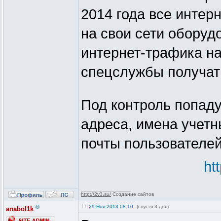
2014 года все интер
на свои сети оборуд
интернет-трафика на
спецслужбы получат 
Под контроль попаду
адреса, имена учетн
почты пользователей
ht
_________________
http://2v3.su/
Создание сайтов
®
29-Ноя-2013 08:10
(спустя 3 дня)
anabol1k