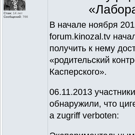
«Лабора
Стаж:
14 лет
Сообщений:
766
В начале ноября 201
forum.kinozal.tv нач
получить к нему дос
«родительский контр
Касперского».
06.11.2013 участники
обнаружили, что циг
а zugriff verboten: