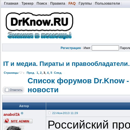
Главная
|
Трекер
|
Поиск
|
Правила
|
FAQ
|
Группы
|
Пользователи
|
Регистрация
·
Имя:
Парол
IT и медиа. Пираты и правообладат
ели.
Страницы
:
Пред.
1
,
2
,
3
,
4
,
5
След.
Список форумов Dr.Know -
новости
Автор
®
22-Ноя-2013 11:29
anabol1k
Российский пр