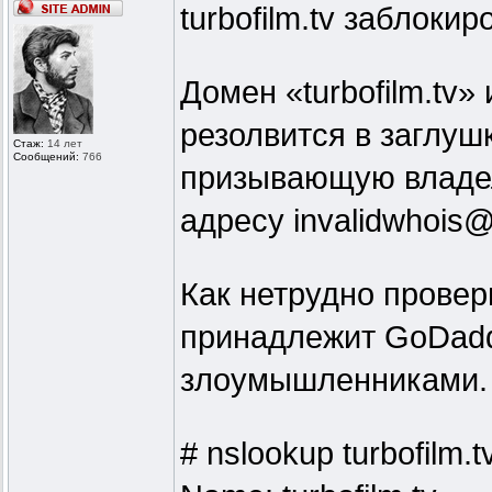
turbofilm.tv заблокир
Домен «turbofilm.tv»
резолвится в заглуш
Стаж:
14 лет
Сообщений:
766
призывающую владел
адресу invalidwhois
Как нетрудно провер
принадлежит GoDaddy
злоумышленниками.
# nslookup turbofilm.t