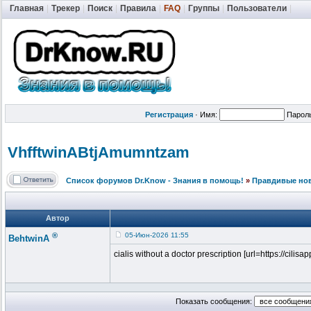
Главная
|
Трекер
|
Поиск
|
Правила
|
FAQ
|
Группы
|
Пользователи
|
Регистрация
·
Имя:
Парол
VhfftwinABtj
Amumntzam
Список форумов Dr.Know - Знания в помощь!
»
Правдивые но
Автор
®
05-Июн-2026 11:55
BehtwinA
cialis without a doctor prescription [url=https://cilisap
Показать сообщения: