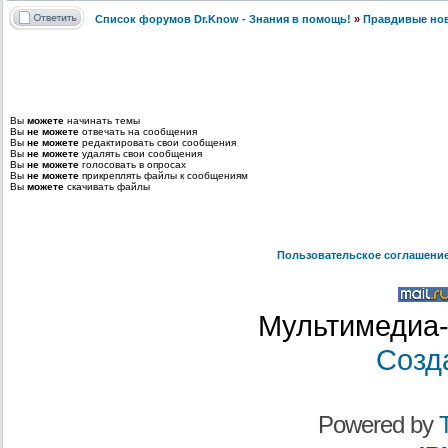
Список форумов Dr.Know - Знания в помощь!
»
Правдивые но
Вы
можете
начинать темы
Вы
не можете
отвечать на сообщения
Вы
не можете
редактировать свои сообщения
Вы
не можете
удалять свои сообщения
Вы
не можете
голосовать в опросах
Вы
не можете
прикреплять файлы к сообщениям
Вы
можете
скачивать файлы
Пользовательское соглашени
Мультимедиа-
Созд
Powered by
T