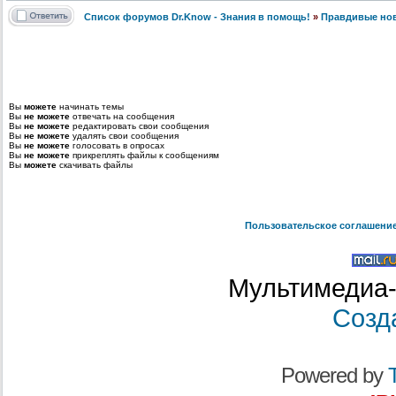
Список форумов Dr.Know - Знания в помощь!
»
Правдивые но
Вы
можете
начинать темы
Вы
не можете
отвечать на сообщения
Вы
не можете
редактировать свои сообщения
Вы
не можете
удалять свои сообщения
Вы
не можете
голосовать в опросах
Вы
не можете
прикреплять файлы к сообщениям
Вы
можете
скачивать файлы
Пользовательское соглашени
Мультимедиа-
Созд
Powered by
T