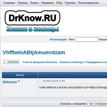
Главная
|
Трекер
|
Поиск
|
Правила
|
FAQ
|
Группы
|
Пользователи
|
Регистрация
·
Имя:
Парол
VhfftwinABtj
Amumntzam
Список форумов Dr.Know - Знания в помощь!
»
Правдивые но
Автор
®
05-Июн-2026 11:55
BehtwinA
cialis without a doctor prescription [url=https://cilisap
Показать сообщения: