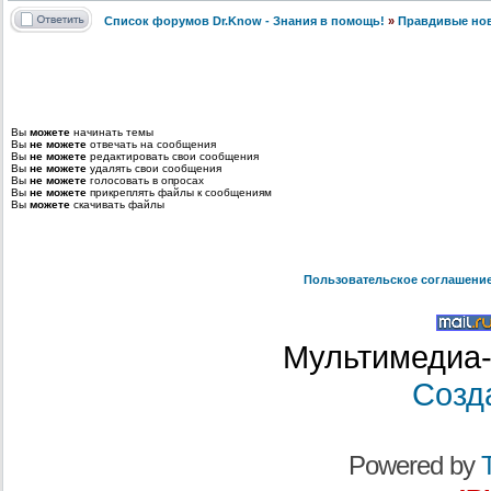
Список форумов Dr.Know - Знания в помощь!
»
Правдивые но
Вы
можете
начинать темы
Вы
не можете
отвечать на сообщения
Вы
не можете
редактировать свои сообщения
Вы
не можете
удалять свои сообщения
Вы
не можете
голосовать в опросах
Вы
не можете
прикреплять файлы к сообщениям
Вы
можете
скачивать файлы
Пользовательское соглашени
Мультимедиа-
Созд
Powered by
T