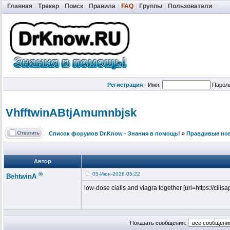
Главная
|
Трекер
|
Поиск
|
Правила
|
FAQ
|
Группы
|
Пользователи
|
Регистрация
·
Имя:
Парол
VhfftwinABtj
Amumnbjsk
Список форумов Dr.Know - Знания в помощь!
»
Правдивые но
Автор
®
05-Июн-2026 05:22
BehtwinA
low-dose cialis and viagra together [url=https://cilisapp
Показать сообщения: