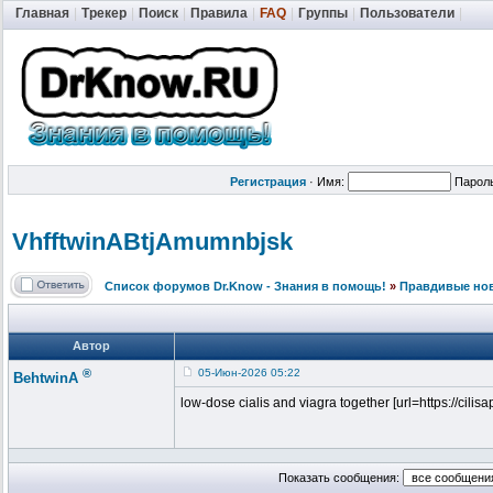
Главная
|
Трекер
|
Поиск
|
Правила
|
FAQ
|
Группы
|
Пользователи
|
Регистрация
·
Имя:
Парол
VhfftwinABtj
Amumnbjsk
Список форумов Dr.Know - Знания в помощь!
»
Правдивые но
Автор
®
05-Июн-2026 05:22
BehtwinA
low-dose cialis and viagra together [url=https://cilisapp
Показать сообщения: