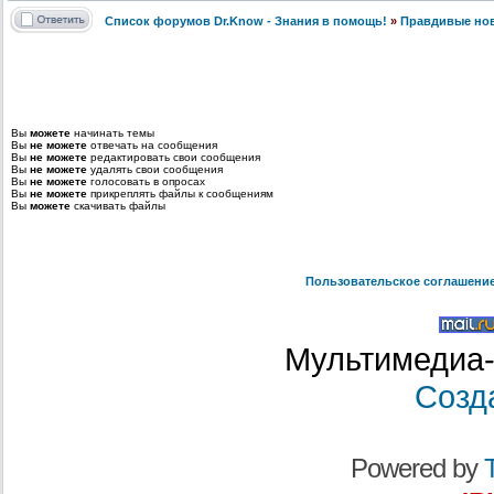
Список форумов Dr.Know - Знания в помощь!
»
Правдивые но
Вы
можете
начинать темы
Вы
не можете
отвечать на сообщения
Вы
не можете
редактировать свои сообщения
Вы
не можете
удалять свои сообщения
Вы
не можете
голосовать в опросах
Вы
не можете
прикреплять файлы к сообщениям
Вы
можете
скачивать файлы
Пользовательское соглашени
Мультимедиа-
Созд
Powered by
T