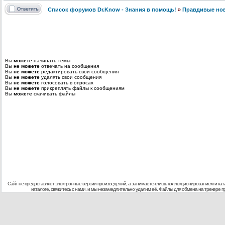
Список форумов Dr.Know - Знания в помощь!
»
Правдивые но
Вы
можете
начинать темы
Вы
не можете
отвечать на сообщения
Вы
не можете
редактировать свои сообщения
Вы
не можете
удалять свои сообщения
Вы
не можете
голосовать в опросах
Вы
не можете
прикреплять файлы к сообщениям
Вы
можете
скачивать файлы
Сайт не предоставляет электронные версии произведений, а занимается лишь коллекционированием и кат
каталоге, свяжитесь с нами, и мы незамедлительно удалим её. Файлы для обмена на трекере 