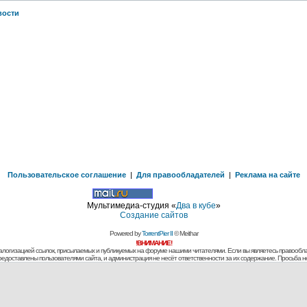
вости
Пользовательское соглашение
|
Для правообладателей
|
Реклама на сайте
Мультимедиа-студия «
Два в кубе
»
Создание сайтов
Powered by
TorrentPier II
© Meithar
!ВНИМАНИЕ!
алогизацией ссылок, присылаемых и публикуемых на форуме нашими читателями. Если вы являетесь правообла
предоставлены пользователями сайта, и администрация не несёт ответственности за их содержание. Просьба