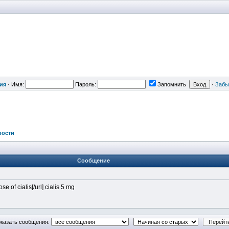
ия
·
Имя:
Пароль:
Запомнить
·
Забы
вости
Сообщение
e of cialis[/url] cialis 5 mg
казать сообщения: