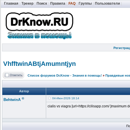
Главная
|
Трекер
|
Поиск
|
Правила
|
FAQ
|
Группы
|
Пользователи
|
Регистрац
VhfftwinABtj
Amumntjyn
Список форумов Dr.Know - Знания в помощь!
»
Правдивые но
Автор
®
04-Июн-2026 18:14
BehtwinA
cialis vs viagra [url=https://cilisapp.com/ ]maximum dos
По