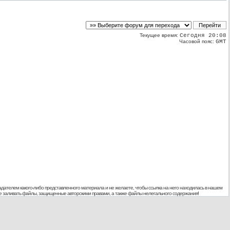
Текущее время:
Сегодня 20:08
Часовой пояс:
GMT
дателем какого-либо представленного материала и не желаете, чтобы ссылка на него находилась в нашем
 не заливать файлы, защищенные авторскими правами, а также файлы нелегального содержания!